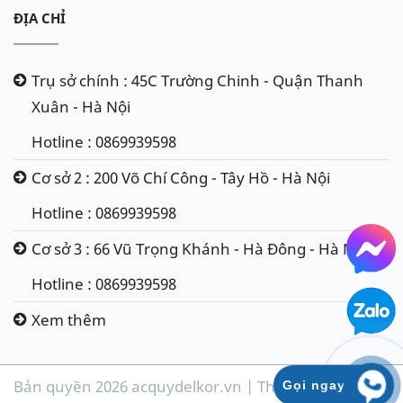
ĐỊA CHỈ
Trụ sở chính : 45C Trường Chinh - Quận Thanh
Xuân - Hà Nội
Hotline : 0869939598
Cơ sở 2 : 200 Võ Chí Công - Tây Hồ - Hà Nội
Hotline : 0869939598
Cơ sở 3 : 66 Vũ Trọng Khánh - Hà Đông - Hà Nội
Hotline : 0869939598
Xem thêm
Bản quyền 2026 acquydelkor.vn | Thiết kế & phát
Gọi ngay