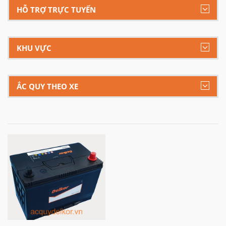
HỖ TRỢ TRỰC TUYẾN
KHU VỰC
ẮC QUY THEO XE