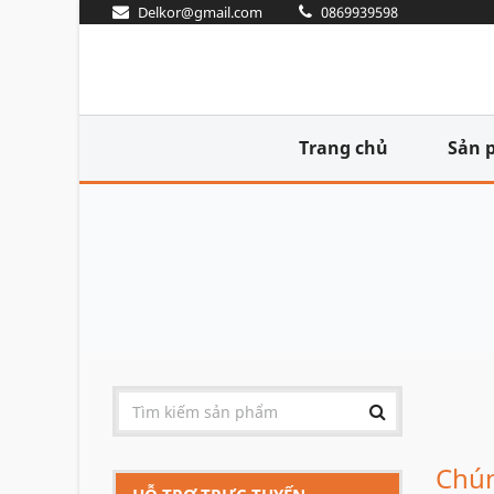
Delkor@gmail.com
0869939598
Trang chủ
Sản 
Chún