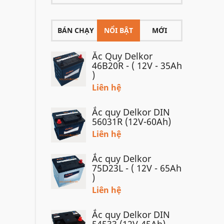
BÁN CHẠY
NỔI BẬT
MỚI
Ắc Quy Delkor
46B20R - ( 12V - 35Ah
)
Liên hệ
Ắc quy Delkor DIN
56031R (12V-60Ah)
Liên hệ
Ắc quy Delkor
75D23L - ( 12V - 65Ah
)
Liên hệ
Ắc quy Delkor DIN