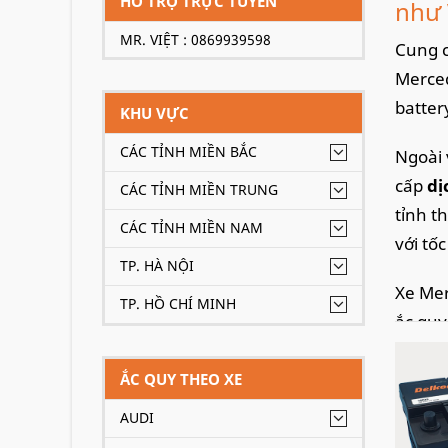
HỖ TRỢ TRỰC TUYẾN
như 
MR. VIỆT : 0869939598
Cung c
Merced
batter
KHU VỰC
CÁC TỈNH MIỀN BẮC
Ngoài 
cấp
dị
CÁC TỈNH MIỀN TRUNG
tỉnh t
CÁC TỈNH MIỀN NAM
với tố
TP. HÀ NỘI
Xe Mer
TP. HỒ CHÍ MINH
ắc quy
ẮC QUY THEO XE
AUDI