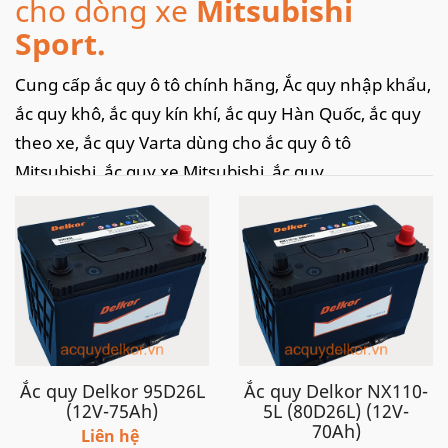
cho dòng xe
Mitsubishi
Sport.
Cung cấp ắc quy ô tô chính hãng, Ắc quy nhập khẩu,
ắc quy khô, ắc quy kín khí, ắc quy Hàn Quốc, ắc quy
theo xe, ắc quy Varta dùng cho ắc quy ô tô
Mitsubishi, ắc quy xe Mitsubishi, ắc quy
xe
Mitsubishi Pajero Sport
, Ắc quy
Mitsubishi
Pajero Sport
nhập khẩu, acquy
Mitsubishi
Pajero Sport
,
Mitsubishi Pajero Sport
dùng ắc quy
nào,
Mitsubishi Pajero Sport Battery, Ắc quy thay
thế tốt cho Mitsubishi Pajero Sport.
Ngoài việc cung cấp bình cho các doanh nghiệp,
Ắc quy Delkor 95D26L
Ắc quy Delkor NX110-
phân phối ắc quy cho các cửa hàng. Chúng tôi còn
(12V-75Ah)
5L (80D26L) (12V-
cung cấp
dịch vụ thay ắc quy ô tô tại nhà
, câu ắc
70Ah)
Liên hệ