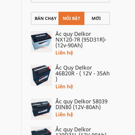
BÁN CHẠY
NỔI BẬT
MỚI
Ắc quy Delkor
NX120-7R (95D31R)-
(12v-90Ah)
Liên hệ
Ắc Quy Delkor
46B20R - ( 12V - 35Ah
)
Liên hệ
Ắc quy Delkor 58039
DIN80 (12V-80Ah)
Liên hệ
Ắc quy Delkor