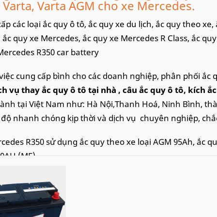
 Varta, Varta AGM cho xe Mercedes.
ấp các loại ắc quy ô tô, ắc quy xe du lịch, ắc quy theo x
, ắc quy xe Mercedes, ắc quy xe Mercedes R Class, ắc qu
Mercedes R350 car battery
việc cung cấp bình cho các doanh nghiệp, phân phối ắc 
ch vụ thay ắc quy ô tô tại nhà
, câu ắc quy ô tô, kích ắ
hành tại Việt Nam như: Hà Nội,Thanh Hoá, Ninh Bình, th
c độ nhanh chóng kịp thời và dịch vụ chuyên nghiệp, chắ
cedes R350 sử dụng ắc quy theo xe loại AGM 95Ah, ắc qu
0AH (MF).