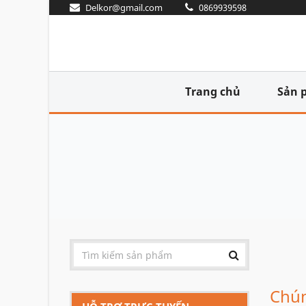
Delkor@gmail.com
0869939598
Trang chủ
Sản 
Chún