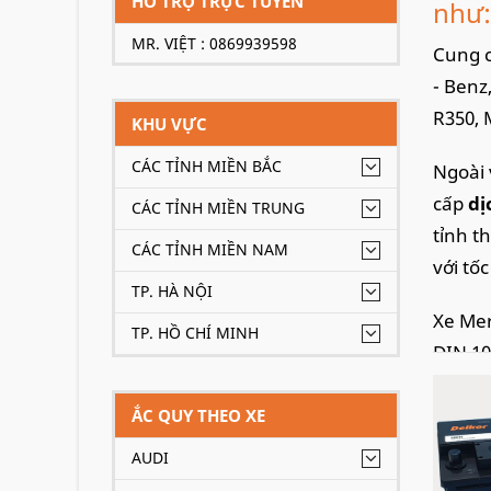
HỖ TRỢ TRỰC TUYẾN
như:
MR. VIỆT : 0869939598
Cung c
- Benz
R350, 
KHU VỰC
CÁC TỈNH MIỀN BẮC
Ngoài 
cấp
dị
CÁC TỈNH MIỀN TRUNG
tỉnh t
CÁC TỈNH MIỀN NAM
với tố
TP. HÀ NỘI
Xe Mer
TP. HỒ CHÍ MINH
DIN 10
ẮC QUY THEO XE
AUDI