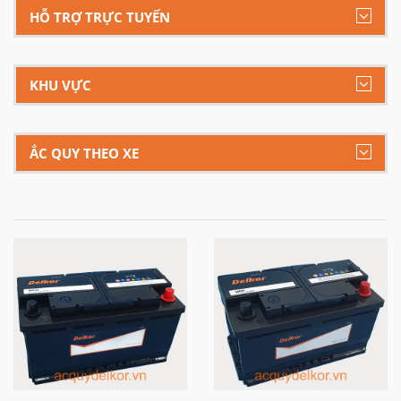
HỖ TRỢ TRỰC TUYẾN
KHU VỰC
ẮC QUY THEO XE