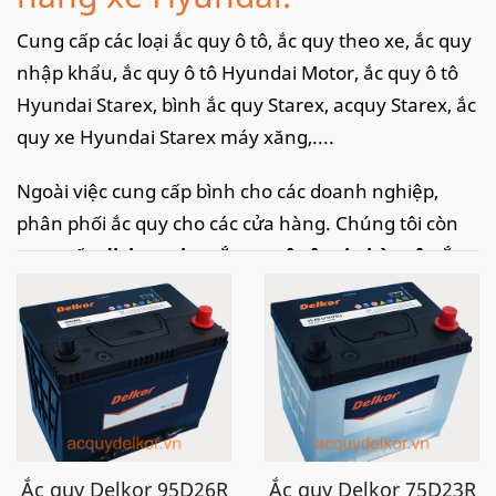
Cung cấp các loại ắc quy ô tô, ắc quy theo xe, ắc quy
nhập khẩu, ắc quy ô tô Hyundai Motor, ắc quy ô tô
Hyundai Starex, bình ắc quy Starex, acquy Starex, ắc
quy xe Hyundai Starex máy xăng,....
Ngoài việc cung cấp bình cho các doanh nghiệp,
phân phối ắc quy cho các cửa hàng. Chúng tôi còn
cung cấp
dịch vụ thay ắc quy ô tô tại nhà
, câu ắc
quy ô tô, kích ắc quy ô tô
nhanh chóng, tiện lợi tại
khắp các tỉnh thành tại Việt Nam như: Hà Nội,Thanh
Hoá, Ninh Bình, thành phố Hồ Chí Minh, Đà Nẵng,
Hải Phòng.. với tốc độ nhanh chóng kịp thời và dịch
vụ chuyên nghiệp, chắc chắn sẽ làm hài lòng quý
khách
Ắc quy Delkor 95D26R
Ắc quy Delkor 75D23R