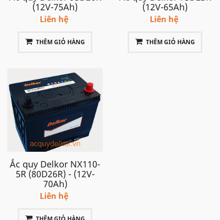
Hyundai Starex máy xăng sử dụng bình ắc quy 75Ah
(12V-75Ah)
(12V-65Ah)
cọc Phải (R)
Liên hệ
Liên hệ
THÊM GIỎ HÀNG
THÊM GIỎ HÀNG
Ắc quy Delkor NX110-
5R (80D26R) - (12V-
70Ah)
Liên hệ
THÊM GIỎ HÀNG