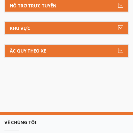
HỖ TRỢ TRỰC TUYẾN
KHU VỰC
ẮC QUY THEO XE
VỀ CHÚNG TÔI