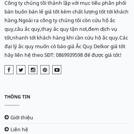
Công ty chúng tôi thành lập với mục tiêu phân phối
quy ô tô, kích ắc quy ô tô
nhanh chóng, tiện lợi tại
bán buôn bán lẻ giá tốt kèm chất lượng tốt tới khách
khắp các tỉnh thành tại Việt Nam như: Hà Nội,Thanh
hàng.Ngoài ra công ty chúng tôi còn cứu hộ ắc
Hoá, Ninh Bình, thành phố Hồ Chí Minh, Đà Nẵng,
quy,câu ắc quy,thay ắc quy tận nơi,đem dịch vụ
Hải Phòng.. với tốc độ nhanh chóng kịp thời và dịch
tốt,nhanh tới khách hàng khi cần cứu hộ ắc quy.Các
vụ chuyên nghiệp, chắc chắn sẽ làm hài lòng quý
đại lý ắc quy muốn có báo giá Ắc Quy Delkor giá tốt
khách
hãy liên hệ theo SĐT: 0869939598 để được giá tốt!
Xe
Land Rover Discovery 4 (LR4)
lắp bình ắc quy
12V - 80Ah loại Din80Ah hoặc Varta 80AGM
THÔNG TIN
Giới thiệu
Liên hệ