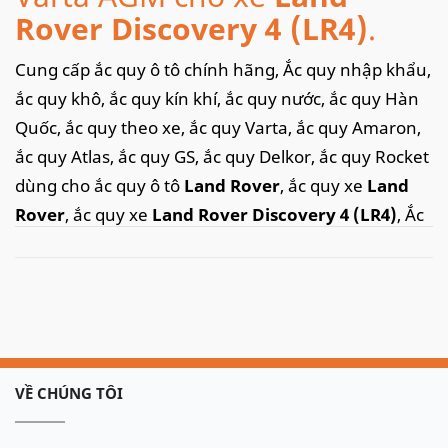
Rover Discovery 4 (LR4)
.
Cung cấp ắc quy ô tô chính hãng, Ắc quy nhập khẩu,
ắc quy khô, ắc quy kín khí, ắc quy nước, ắc quy Hàn
Quốc, ắc quy theo xe, ắc quy Varta, ắc quy Amaron,
ắc quy Atlas, ắc quy GS, ắc quy Delkor, ắc quy Rocket
dùng cho ắc quy ô tô
Land Rover
, ắc quy xe
Land
Rover
, ắc quy xe
Land Rover Discovery 4 (LR4)
, Ắc
quy
Land Rover Discovery 4 (LR4)
nhập khẩu,
acquy
Land Rover Discovery 4 (LR4)
,
Land Rover
Discovery 4 (LR4)
dùng ắc quy nào,
Battery Land
Rover Discovery 4 (LR4),
...
Ngoài việc cung cấp bình cho các doanh nghiệp,
VỀ CHÚNG TÔI
phân phối ắc quy cho các cửa hàng. Chúng tôi còn
cung cấp
dịch vụ thay ắc quy ô tô tại nhà
, câu ắc