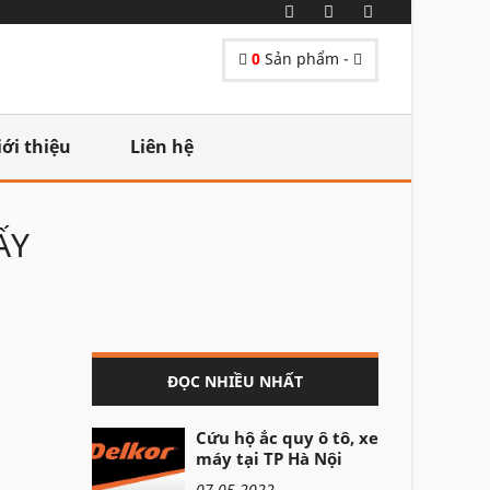
0
Sản phẩm -
iới thiệu
Liên hệ
ẤY
ĐỌC NHIỀU NHẤT
Cứu hộ ắc quy ô tô, xe
máy tại TP Hà Nội
07-05-2022