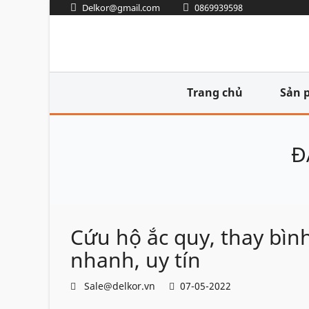
Delkor@gmail.com
0869939598
Trang chủ
Sản 
Đ
Cứu hộ ắc quy, thay bình
nhanh, uy tín
Sale@delkor.vn
07-05-2022