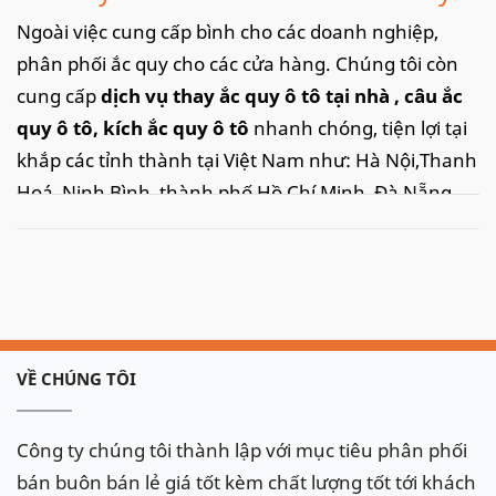
Ngoài việc cung cấp bình cho các doanh nghiệp,
phân phối ắc quy cho các cửa hàng. Chúng tôi còn
cung cấp
dịch vụ thay ắc quy ô tô tại nhà
, câu ắc
quy ô tô, kích ắc quy ô tô
nhanh chóng, tiện lợi tại
khắp các tỉnh thành tại Việt Nam như: Hà Nội,Thanh
Hoá, Ninh Bình, thành phố Hồ Chí Minh, Đà Nẵng,
Hải Phòng.. với tốc độ nhanh chóng kịp thời và dịch
vụ chuyên nghiệp, chắc chắn sẽ làm hài lòng quý
khách.
Xe Bentley và các dòng xe Châu Âu, ắc quy trang bị
theo xe là bình Varta AGM, cọc chìm.
VỀ CHÚNG TÔI
Bentley Continental GT Sử dụng bình AGM 95Ah
Công ty chúng tôi thành lập với mục tiêu phân phối
bán buôn bán lẻ giá tốt kèm chất lượng tốt tới khách