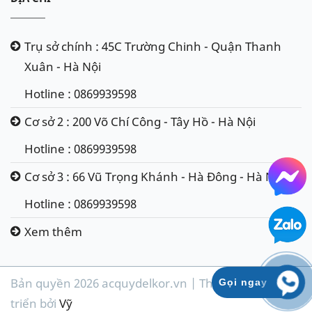
Trụ sở chính : 45C Trường Chinh - Quận Thanh
Xuân - Hà Nội
Hotline : 0869939598
Cơ sở 2 : 200 Võ Chí Công - Tây Hồ - Hà Nội
Hotline : 0869939598
Cơ sở 3 : 66 Vũ Trọng Khánh - Hà Đông - Hà Nội
Hotline : 0869939598
Xem thêm
Bản quyền 2026 acquydelkor.vn | Thiết kế & phát
Gọi ngay
triển bởi
Vỹ