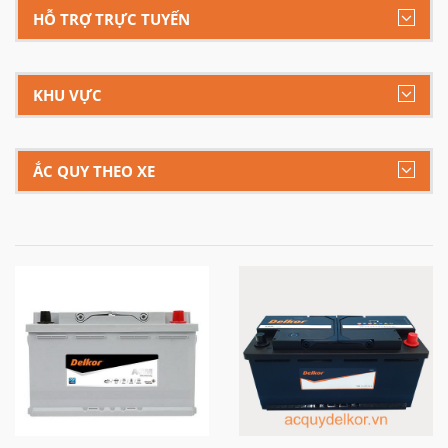
HỖ TRỢ TRỰC TUYẾN
KHU VỰC
ẮC QUY THEO XE