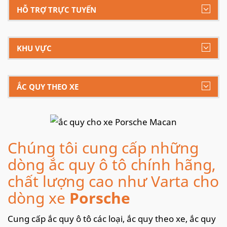
HỖ TRỢ TRỰC TUYẾN
KHU VỰC
ẮC QUY THEO XE
Chúng tôi cung cấp những
dòng ắc quy ô tô chính hãng,
chất lượng cao như Varta cho
dòng xe
Porsche
Cung cấp ắc quy ô tô các loại, ắc quy theo xe, ắc quy