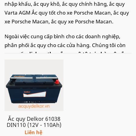
nhập khẩu, ắc quy khô, ắc quy chính hãng, ắc quy
Varta AGM Ắc quy tốt cho xe Porsche Macan, ắc quy
xe Porsche Macan, ắc quy xe Porsche Macan.
Ngoài việc cung cấp bình cho các doanh nghiệp,
phân phối ắc quy cho các cửa hàng. Chúng tôi còn
cung cấp
dịch vụ thay ắc quy ô tô tại nhà
, câu ắc
quy ô tô, kích ắc quy ô tô
nhanh chóng, tiện lợi tại
khắp các tỉnh thành tại Việt Nam như: Hà Nội,Thanh
Hoá, Ninh Bình, thành phố Hồ Chí Minh, Đà Nẵng,
Hải Phòng.. với tốc độ nhanh chóng kịp thời và dịch
vụ chuyên nghiệp, chắc chắn sẽ làm hài lòng quý
khách.
Ắc quy Delkor 61038
Xe Porsche Macan 2.0 bản tiêu chuẩn, sử dụng ắc
DIN110 (12V - 110Ah)
quy theo xe loại AGM 92AH, ắc quy thay thế loại
Liên hệ