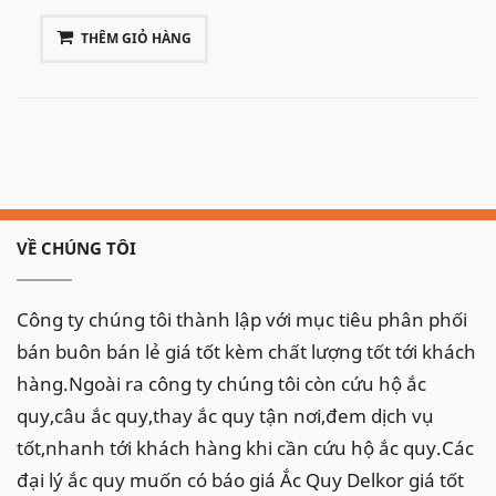
AGM 95Ah hoặc loại miễn bảo dưỡng 100Ah có kích
THÊM GIỎ HÀNG
thước tương đương
Xe Porsche Macan S, Porsche Macan GTS, Porsche
Macan Turbo sử dụng ắc quy AGM 105Ah
Khi thay thế nên chọn đúng bình Varta AGM có
cùng kích thước để cung cấp nguồn điện ổn định
cho xe.
VỀ CHÚNG TÔI
Công ty chúng tôi thành lập với mục tiêu phân phối
bán buôn bán lẻ giá tốt kèm chất lượng tốt tới khách
hàng.Ngoài ra công ty chúng tôi còn cứu hộ ắc
quy,câu ắc quy,thay ắc quy tận nơi,đem dịch vụ
tốt,nhanh tới khách hàng khi cần cứu hộ ắc quy.Các
đại lý ắc quy muốn có báo giá Ắc Quy Delkor giá tốt