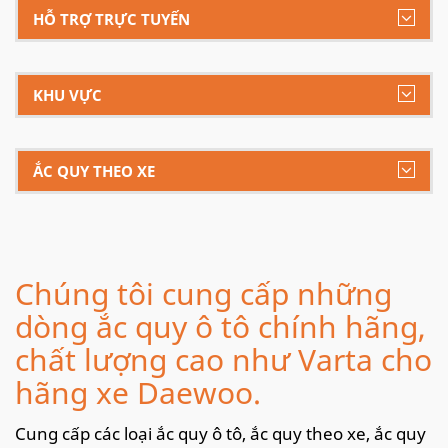
HỖ TRỢ TRỰC TUYẾN
KHU VỰC
ẮC QUY THEO XE
Chúng tôi cung cấp những
dòng ắc quy ô tô chính hãng,
chất lượng cao như Varta cho
hãng xe Daewoo.
Cung cấp các loại ắc quy ô tô, ắc quy theo xe, ắc quy