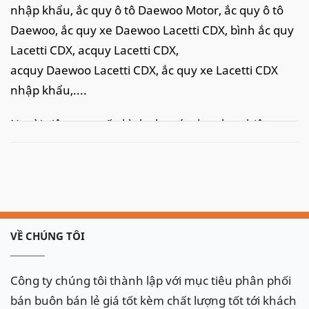
nhập khẩu, ắc quy ô tô Daewoo Motor, ắc quy ô tô
Daewoo, ắc quy xe Daewoo Lacetti CDX, bình ắc quy
Lacetti CDX, acquy Lacetti CDX,
acquy Daewoo Lacetti CDX, ắc quy xe Lacetti CDX
nhập khẩu,....
Ngoài việc cung cấp bình cho các doanh nghiệp,
phân phối ắc quy cho các cửa hàng. Chúng tôi còn
cung cấp
dịch vụ thay ắc quy ô tô tại nhà
, câu ắc
quy ô tô, kích ắc quy ô tô
nhanh chóng, tiện lợi tại
khắp các tỉnh thành tại Việt Nam như: Hà Nội,Thanh
Hoá, Ninh Bình, thành phố Hồ Chí Minh, Đà Nẵng,
VỀ CHÚNG TÔI
Hải Phòng.. với tốc độ nhanh chóng kịp thời và dịch
vụ chuyên nghiệp, chắc chắn sẽ làm hài lòng quý
Công ty chúng tôi thành lập với mục tiêu phân phối
khách
bán buôn bán lẻ giá tốt kèm chất lượng tốt tới khách