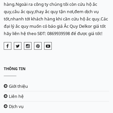
Ắc quy xe Daewoo Lacetti CDX, ắc quy xe Lacetti
hàng.Ngoài ra công ty chúng tôi còn cứu hộ ắc
nhập khẩu, ắc quy CDX, ắc quy xe Lacetti 2010 dùng
quy,câu ắc quy,thay ắc quy tận nơi,đem dịch vụ
loại bình DIN 65Ah
tốt,nhanh tới khách hàng khi cần cứu hộ ắc quy.Các
đại lý ắc quy muốn có báo giá Ắc Quy Delkor giá tốt
hãy liên hệ theo SĐT: 0869939598 để được giá tốt!
THÔNG TIN
Giới thiệu
Liên hệ
Dịch vụ