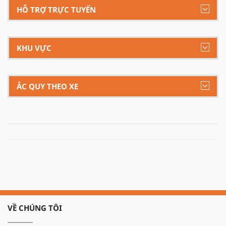
HỖ TRỢ TRỰC TUYẾN
KHU VỰC
ẮC QUY THEO XE
VỀ CHÚNG TÔI