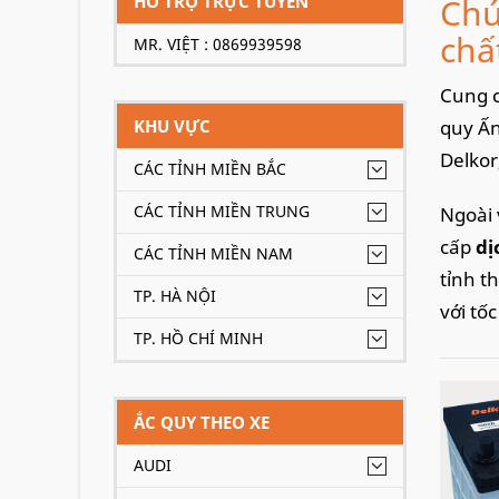
HỖ TRỢ TRỰC TUYẾN
Chú
chấ
MR. VIỆT : 0869939598
Cung c
KHU VỰC
quy Ấn
Delkor
CÁC TỈNH MIỀN BẮC
CÁC TỈNH MIỀN TRUNG
Ngoài 
cấp
dị
CÁC TỈNH MIỀN NAM
tỉnh t
TP. HÀ NỘI
với tố
TP. HỒ CHÍ MINH
Xe
Kia
ẮC QUY THEO XE
AUDI