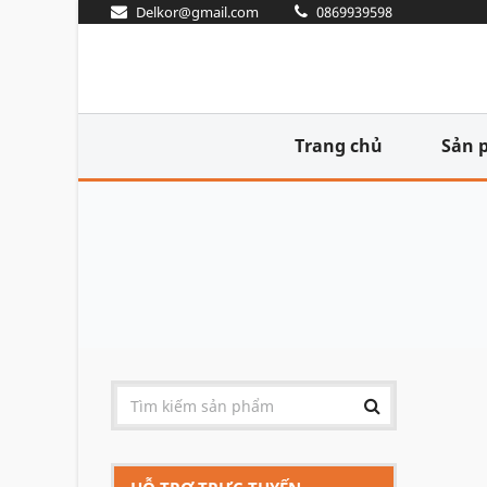
Delkor@gmail.com
0869939598
Trang chủ
Sản 