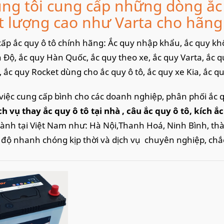
ng tôi cung cấp những dòng ắc 
t lượng cao như Varta cho hãng 
ấp ắc quy ô tô chính hãng: Ắc quy nhập khẩu, ắc quy khô,
 Độ, ắc quy Hàn Quốc, ắc quy theo xe, ắc quy Varta, ắc q
, ắc quy Rocket dùng cho ắc quy ô tô, ắc quy xe Kia, ắc quy
việc cung cấp bình cho các doanh nghiệp, phân phối ắc 
ch vụ thay ắc quy ô tô tại nhà
, câu ắc quy ô tô, kích ắ
hành tại Việt Nam như: Hà Nội,Thanh Hoá, Ninh Bình, th
c độ nhanh chóng kịp thời và dịch vụ chuyên nghiệp, chắ
 Spectra
sử dụng bình ắc quy 12V 65Ah có mã D23L