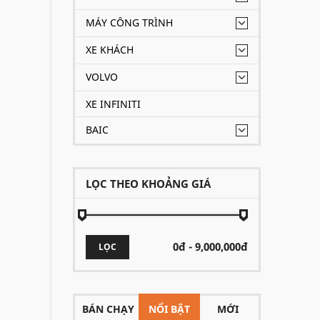
MÁY CÔNG TRÌNH
XE KHÁCH
VOLVO
XE INFINITI
BAIC
LỌC THEO KHOẢNG GIÁ
LỌC
BÁN CHẠY
NỔI BẬT
MỚI