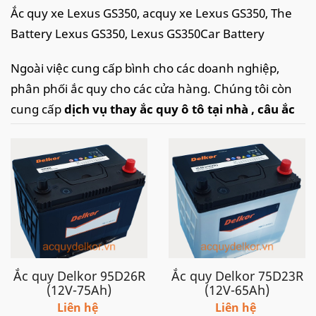
Ắc quy xe Lexus GS350, acquy xe Lexus GS350, The
Battery Lexus GS350, Lexus GS350Car Battery
Ngoài việc cung cấp bình cho các doanh nghiệp,
phân phối ắc quy cho các cửa hàng. Chúng tôi còn
cung cấp
dịch vụ thay ắc quy ô tô tại nhà
, câu ắc
quy ô tô, kích ắc quy ô tô
nhanh chóng, tiện lợi tại
khắp các tỉnh thành tại Việt Nam như: Hà Nội,Thanh
Hoá, Ninh Bình, thành phố Hồ Chí Minh, Đà Nẵng,
Hải Phòng.. với tốc độ nhanh chóng kịp thời và dịch
vụ chuyên nghiệp, chắc chắn sẽ làm hài lòng quý
khách
Lexus ES350 sử dụng ắc quy loại 70Ah D26 (R), CCA
Ắc quy Delkor 95D26R
Ắc quy Delkor 75D23R
580A, ắc quy thay thế loại 75Ah (R) cùng mã 80D26R
(12V-75Ah)
(12V-65Ah)
Liên hệ
Liên hệ