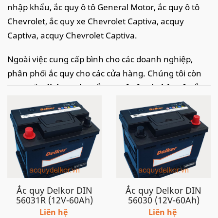
nhập khẩu, ắc quy ô tô General Motor, ắc quy ô tô
Chevrolet, ắc quy xe Chevrolet Captiva, acquy
Captiva, acquy Chevrolet Captiva.
Ngoài việc cung cấp bình cho các doanh nghiệp,
phân phối ắc quy cho các cửa hàng. Chúng tôi còn
cung cấp
dịch vụ thay ắc quy ô tô tại nhà
, câu ắc
quy ô tô, kích ắc quy ô tô
nhanh chóng, tiện lợi tại
khắp các tỉnh thành tại Việt Nam như: Hà Nội,Thanh
Hoá, Ninh Bình, thành phố Hồ Chí Minh, Đà Nẵng,
Hải Phòng.. với tốc độ nhanh chóng kịp thời và dịch
vụ chuyên nghiệp, chắc chắn sẽ làm hài lòng quý
khách
Ắc quy Delkor DIN
Ắc quy Delkor DIN
Xe Chevrolet Captiva trước 2015 sử dụng bình ắc quy
56031R (12V-60Ah)
56030 (12V-60Ah)
12V - 60Ah DIN 56031, bình DIN 60R (cọc phải, cọc
Liên hệ
Liên hệ