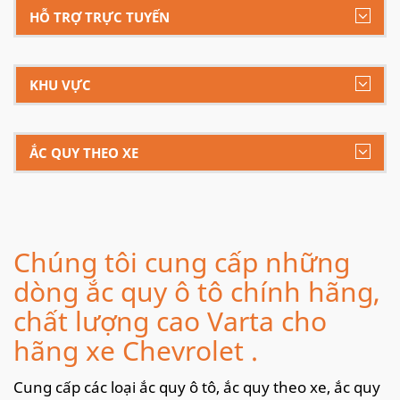
HỖ TRỢ TRỰC TUYẾN
KHU VỰC
ẮC QUY THEO XE
Chúng tôi cung cấp những
dòng ắc quy ô tô chính hãng,
chất lượng cao Varta cho
hãng xe Chevrolet .
Cung cấp các loại ắc quy ô tô, ắc quy theo xe, ắc quy