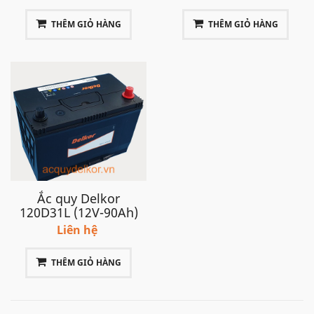
cao bằng mặt bình), kích thước: 244 x 175 x 190mm.
THÊM GIỎ HÀNG
THÊM GIỎ HÀNG
Xe Chevrolet Captiva LTZ từ đời 2015 sử dụng ắc quy
12V 60Ah DIN 56090 Mã mới của Varta
Ắc quy Delkor
120D31L (12V-90Ah)
Liên hệ
THÊM GIỎ HÀNG