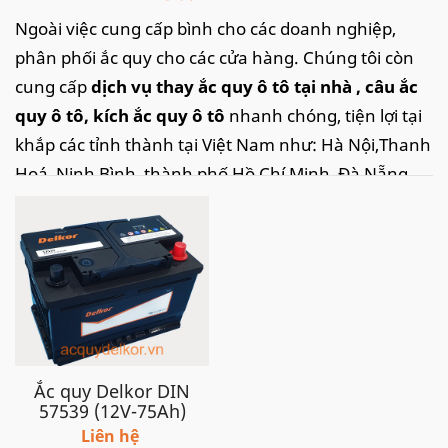
Ngoài việc cung cấp bình cho các doanh nghiệp,
phân phối ắc quy cho các cửa hàng. Chúng tôi còn
cung cấp
dịch vụ thay ắc quy ô tô tại nhà
, câu ắc
quy ô tô, kích ắc quy ô tô
nhanh chóng, tiện lợi tại
khắp các tỉnh thành tại Việt Nam như: Hà Nội,Thanh
Hoá, Ninh Bình, thành phố Hồ Chí Minh, Đà Nẵng,
Hải Phòng.. với tốc độ nhanh chóng kịp thời và dịch
vụ chuyên nghiệp, chắc chắn sẽ làm hài lòng quý
khách.
Xe Mercedes A150 đời 2005 sử dụng
ắc quy loại có kích thước DIN 70Ah,
DIN 75AH,
Ắc quy Delkor DIN
57539 (12V-75Ah)
Liên hệ