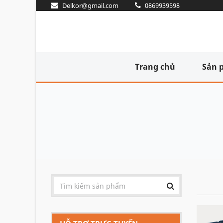
Delkor@gmail.com
0869939598
Trang chủ
Sản 