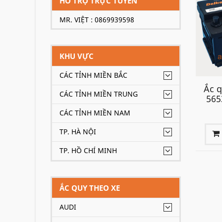
HỖ TRỢ TRỰC TUYẾN
MR. VIỆT : 0869939598
KHU VỰC
CÁC TỈNH MIỀN BẮC
Ắc q
CÁC TỈNH MIỀN TRUNG
565
CÁC TỈNH MIỀN NAM
TP. HÀ NỘI
TP. HỒ CHÍ MINH
ẮC QUY THEO XE
AUDI