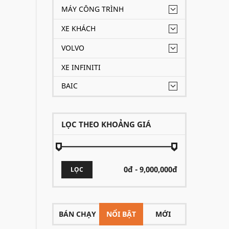
MÁY CÔNG TRÌNH
XE KHÁCH
VOLVO
XE INFINITI
BAIC
LỌC THEO KHOẢNG GIÁ
LỌC
BÁN CHẠY
NỔI BẬT
MỚI