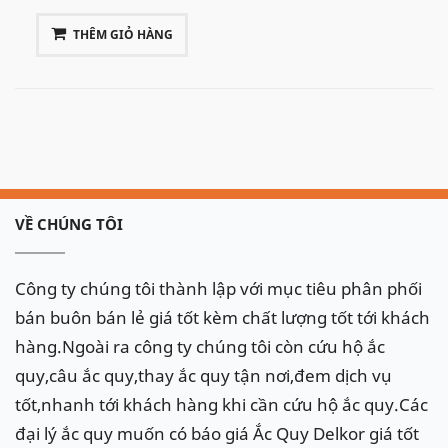
THÊM GIỎ HÀNG
Xe Peugeot 308 2016 sử dụng ắc quy loại DIN 60Ah
VỀ CHÚNG TÔI
Công ty chúng tôi thành lập với mục tiêu phân phối
bán buôn bán lẻ giá tốt kèm chất lượng tốt tới khách
hàng.Ngoài ra công ty chúng tôi còn cứu hộ ắc
quy,câu ắc quy,thay ắc quy tận nơi,đem dịch vụ
tốt,nhanh tới khách hàng khi cần cứu hộ ắc quy.Các
đại lý ắc quy muốn có báo giá Ắc Quy Delkor giá tốt