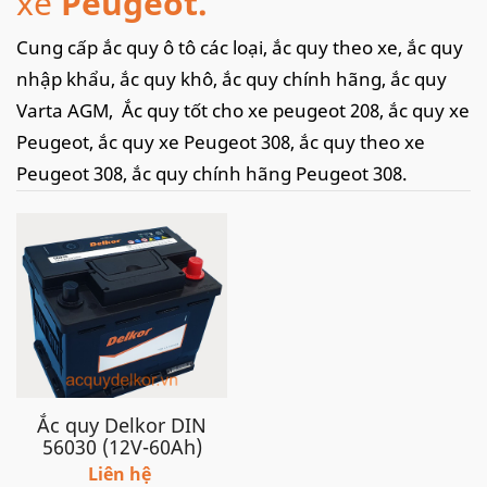
xe
Peugeot.
Cung cấp ắc quy ô tô các loại, ắc quy theo xe, ắc quy
nhập khẩu, ắc quy khô, ắc quy chính hãng, ắc quy
Varta AGM, Ắc quy tốt cho xe peugeot 208, ắc quy xe
Peugeot, ắc quy xe Peugeot 308, ắc quy theo xe
Peugeot 308, ắc quy chính hãng Peugeot 308.
Ngoài việc cung cấp bình cho các doanh nghiệp,
phân phối ắc quy cho các cửa hàng. Chúng tôi còn
cung cấp
dịch vụ thay ắc quy ô tô tại nhà
, câu ắc
quy ô tô, kích ắc quy ô tô
nhanh chóng, tiện lợi tại
khắp các tỉnh thành tại Việt Nam như: Hà Nội,Thanh
Hoá, Ninh Bình, thành phố Hồ Chí Minh, Đà Nẵng,
Hải Phòng.. với tốc độ nhanh chóng kịp thời và dịch
Ắc quy Delkor DIN
56030 (12V-60Ah)
vụ chuyên nghiệp, chắc chắn sẽ làm hài lòng quý
Liên hệ
khách..