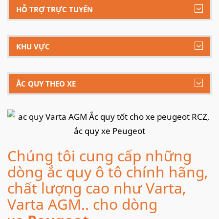
HỖ TRỢ TRỰC TUYẾN
KHU VỰC
ẮC QUY THEO XE
Chúng tôi cung cấp những
dòng ắc quy ô tô chính hãng,
chất lượng cao như Varta,
Varta AGM.. cho dòng