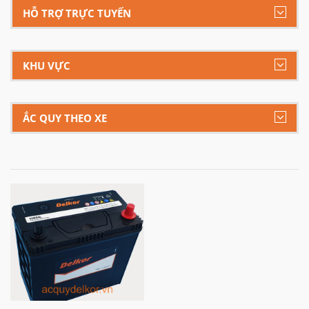
HỖ TRỢ TRỰC TUYẾN
KHU VỰC
ẮC QUY THEO XE