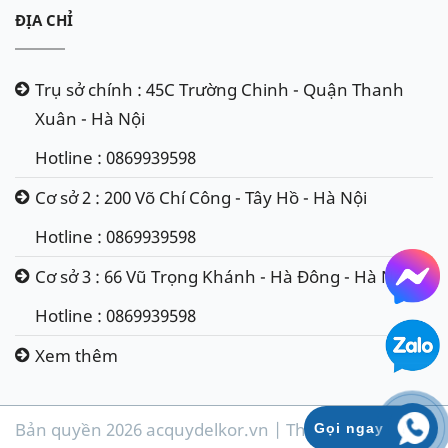
ĐỊA CHỈ
Trụ sở chính : 45C Trường Chinh - Quận Thanh
Xuân - Hà Nội
Hotline : 0869939598
Cơ sở 2 : 200 Võ Chí Công - Tây Hồ - Hà Nội
Hotline : 0869939598
Cơ sở 3 : 66 Vũ Trọng Khánh - Hà Đông - Hà Nội
Hotline : 0869939598
Xem thêm
Bản quyền 2026 acquydelkor.vn | Thiết kế & phát
Gọi ngay