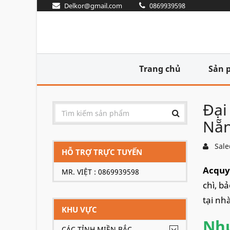
Delkor@gmail.com
0869939598
Trang chủ
Sản 
Đại
Nẵn
Sale
HỖ TRỢ TRỰC TUYẾN
Acquy
MR. VIỆT : 0869939598
chì, b
tại nh
KHU VỰC
Nhu
CÁC TỈNH MIỀN BẮC