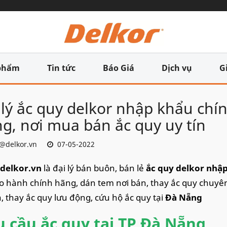
phẩm
Tin tức
Báo Giá
Dịch vụ
G
 lý ắc quy delkor nhập khẩu chín
g, nơi mua bán ắc quy uy tín
@delkor.vn
07-05-2022
delkor.vn
là đại lý bán buôn, bán lẻ
ắc quy delkor nhậ
ảo hành chính hãng, dán tem nơi bán, thay ắc quy chuyên
à, thay ắc quy lưu động, cứu hộ ắc quy tại
Đà Nẵng
 cầu ắc quy tại TP Đà Nẵng