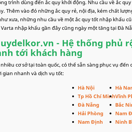
ng trình dùng đến ắc quy khởi động. Nhu cầu về ắc quy 
y. Thêm vào đó những ắc quy rẻ, nội địa, kém chất lượ
hư xưa, những nhu cầu về một ắc quy tốt nhập khẩu cũn
 Varta nhập khẩu gần đây cũng ngày một tăng tại Đà Nẵ
uydelkor.vn - Hệ thống phủ rộ
nh tới khách hàng
t nhiều cơ sở tại toàn quốc, có thể sẵn sàng phục vụ đến
ời gian nhanh và dịch vụ tốt:
Hà Nội
Hà Na
Tp Hồ Chí Minh
Vĩnh P
Đà Nẵng
Bắc Ni
Hải Phòng
Nam Đ
Nam Định
Ninh B