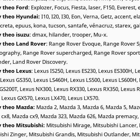
y theo Ford
: Explozer, Focus, Fiesta, laser, F150, Everest
y theo Hyundai:
I10, I20, I30, Eon, Verna, Getz, accent, e
creta, epuus, kona, tucson, santafe, vẻnacruz, starex, gall
 theo isuzu
: dmax, hilander, trooper, Mu-x.
y theo Land Rover
: Range Rover Evoque, Range Rover S
ography, Range Rover supercharged, Range Rover sport
nder, Land Rover Discovery.
y theo Lexus
: Lexus IS250, Lexus ES230, Lexus ES300H, L
 Lexus GS350, Lexus LS460H, Lexus LS500, Lexus LS600H,
GS200T, Lexus NX300, Lexus RX330, Lexus RX350, Lexus 
 Lexus GX570, Lexus LX470, Lexus LX570.
y theo Mazda:
Mazda 2, Mazda 3, Mazda 6, Mazda 5, Mazd
cx8, Mazda cx9, Mazda 323, Mazda 626, Mazda premacy,
 theo Mitsubishi:
Mitsubishi Mirage, Mitsubishi Lancer, M
ishi Zinger, Mitsubishi Grandis, Mitsubishi Outlander, Mi