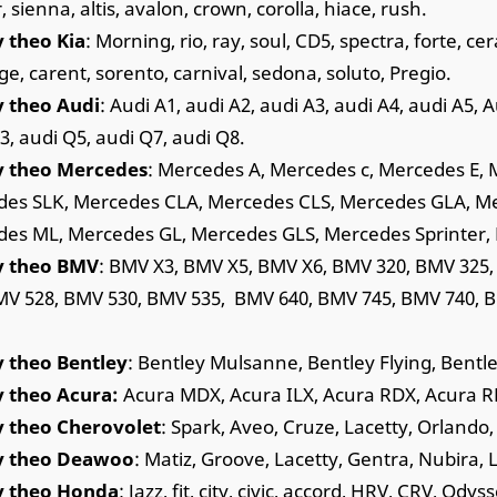
, sienna, altis, avalon, crown, corolla, hiace, rush.
 theo Kia
: Morning, rio, ray, soul, CD5, spectra, forte, ce
ge, carent, sorento, carnival, sedona, soluto, Pregio.
y theo Audi
: Audi A1, audi A2, audi A3, audi A4, audi A5, A
3, audi Q5, audi Q7, audi Q8.
y theo Mercedes
: Mercedes A, Mercedes c, Mercedes E, 
es SLK, Mercedes CLA, Mercedes CLS, Mercedes GLA, M
es ML, Mercedes GL, Mercedes GLS, Mercedes Sprinter,
y theo BMV
: BMV X3, BMV X5, BMV X6, BMV 320, BMV 325
MV 528, BMV 530, BMV 535, BMV 640, BMV 745, BMV 740, B
 theo Bentley
: Bentley Mulsanne, Bentley Flying, Bentl
 theo Acura:
Acura MDX, Acura ILX, Acura RDX, Acura RL
y theo Cherovolet
: Spark, Aveo, Cruze, Lacetty, Orlando, 
y theo Deawoo
: Matiz, Groove, Lacetty, Gentra, Nubira,
y theo Honda
: Jazz, fit, city, civic, accord, HRV, CRV, Odys