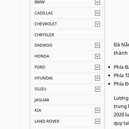
BMW
CADILLAC
CHEVROLET
CHRYSLER
Đà Nẵn
DAEWOO
thành 
HONDA
Phía B
FORD
Phía T
HYUNDAI
Phía Đ
ISUZU
Lượng 
JAGUAR
trung 
KIA
2020 l
LAND ROVER
quy tạ