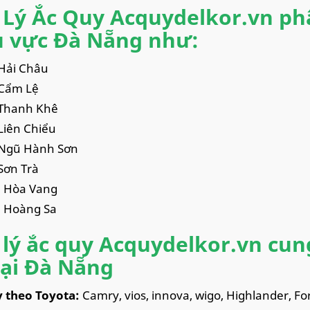
 Lý Ắc Quy Acquydelkor.vn phâ
 vực Đà Nẵng như:
Hải Châu
Cẩm Lệ
Thanh Khê
Liên Chiểu
Ngũ Hành Sơn
Sơn Trà
 Hòa Vang
 Hoàng Sa
 lý ắc quy Acquydelkor.vn cun
tại Đà Nẵng
y theo Toyota:
Camry, vios, innova, wigo, Highlander, For