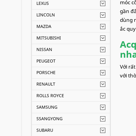
móc cô
LEXUS
gần đâ
LINCOLN
dùng n
MAZDA
ắc quy
MITSUBISHI
Acq
NISSAN
nha
PEUGEOT
Với rấ
PORSCHE
với th
RENAULT
ROLLS ROYCE
SAMSUNG
SSANGYONG
SUBARU