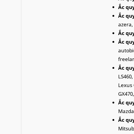
Ắc qu
Ắc qu
azera, 
Ắc quy
Ắc qu
autobi
freela
Ắc qu
LS460,
Lexus 
GX470,
Ắc qu
Mazda 
Ắc quy
Mitsub