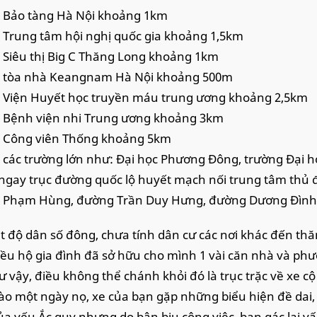
 Bảo tàng Hà Nội khoảng 1km
 Trung tâm hội nghị quốc gia khoảng 1,5km
 Siêu thị Big C Thăng Long khoảng 1km
h tòa nhà Keangnam Hà Nội khoảng 500m
 Viện Huyết học truyền máu trung ương khoảng 2,5km
 Bệnh viện nhi Trung ương khoảng 3km
h Công viên Thống khoảng 5km
 các trường lớn như: Đại học Phương Đông, trường Đại 
ngay trục đường quốc lộ huyết mạch nối trung tâm thủ đ
 Phạm Hùng, đường Trần Duy Hưng, đường Dương Đìn
t độ dân số đông, chưa tính dân cư các nơi khác đến th
iều hộ gia đình đã sở hữu cho mình 1 vài căn nhà và phươn
ư vậy, điều không thể chánh khỏi đó là trục trặc về xe 
Vào một ngày nọ, xe của bạn gặp những biểu hiện đề dai, 
ủa yếu Ắc quy nhưng do bận bịu công việc, bạn gác lại v