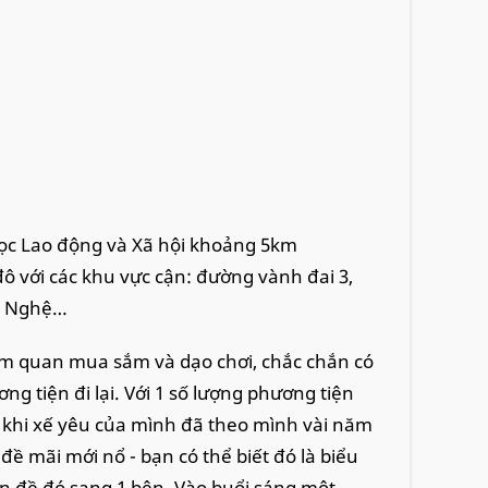
học Lao động và Xã hội khoảng 5km
ô với các khu vực cận: đường vành đai 3,
h Nghệ…
ăm quan mua sắm và dạo chơi, chắc chắn có
g tiện đi lại. Với 1 số lượng phương tiện
cộ khi xế yêu của mình đã theo mình vài năm
đề mãi mới nổ - bạn có thể biết đó là biểu
ấn đề đó sang 1 bên. Vào buổi sáng một