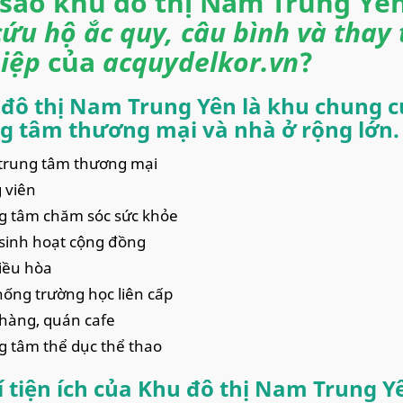
 sao khu đô thị Nam Trung Yê
cứu hộ ắc quy, câu bình và thay 
iệp
của
acquydelkor.vn
?
đô thị Nam Trung Yên là khu chung cư
g tâm thương mại và nhà ở rộng lớn.
trung tâm thương mại
 viên
g tâm chăm sóc sức khỏe
sinh hoạt cộng đồng
iều hòa
hống trường học liên cấp
hàng, quán cafe
g tâm thể dục thể thao
rí tiện ích của Khu đô thị Nam Trung Y