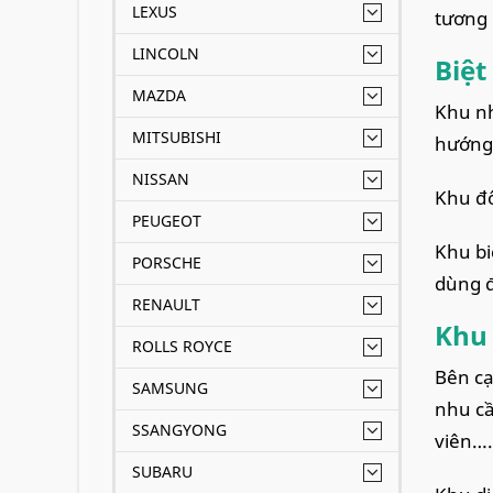
LEXUS
tương 
LINCOLN
Biệt
MAZDA
Khu nh
MITSUBISHI
hướng 
NISSAN
Khu đô
PEUGEOT
Khu bi
PORSCHE
dùng đ
RENAULT
Khu 
ROLLS ROYCE
Bên cạ
SAMSUNG
nhu cầ
SSANGYONG
viên….
SUBARU