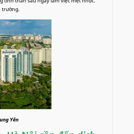
g tinh thần sau ngày làm việc mệt nhọc.
n trường.
rung Yên