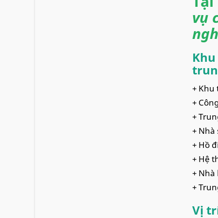
Tại
vụ 
ngh
Khu 
trun
+ Khu 
+ Công
+ Trun
+ Nhà 
+ Hồ đ
+ Hệ t
+ Nhà 
+ Trun
Vị t