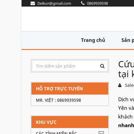
Delkor@gmail.com
0869939598
Trang chủ
Sản 
Cứu
tại
Sale
HỖ TRỢ TRỰC TUYẾN
Dịch v
MR. VIỆT : 0869939598
Yên và
khách 
KHU VỰC
nhanh,
CÁC TỈNH MIỀN BẮC