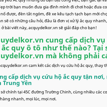
ẹp trời bạn muốn đưa gia đình mình đi chơi hoặc đưa con
nổ được, đèn tắt ngóm, đề xe kêu tạch tạch bạn mới chợ
n sẽ có những câu hỏi, đâu là đơn vị xử lý ắc quy nhanh,
 ở bài viết này, acquydelkor.vn sẽ giải đáp cho bạn!
uydelkor.vn cung cấp dịch vụ 
 ắc quy ô tô như thế nào? Tại s
uydelkor.vn mà không phải cá
̀ acquydelkor.vn cam kết các dịch vụ cứu hộ ắc quy, thay 
ng cấp dịch vụ cứu hộ ắc quy tận nơi,
 Trung Yên
ụ sở chính tại 45C đường Trường Chinh, cùng nhiều các cơ 
hàng nhanh, mọi lúc, mọi nơi.