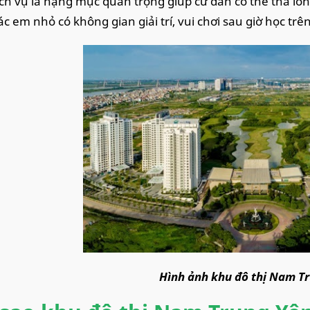
ch vụ là hạng mục quan trọng giúp cư dân có thể thả lỏn
ác em nhỏ có không gian giải trí, vui chơi sau giờ học trê
Hình ảnh khu đô thị Nam T