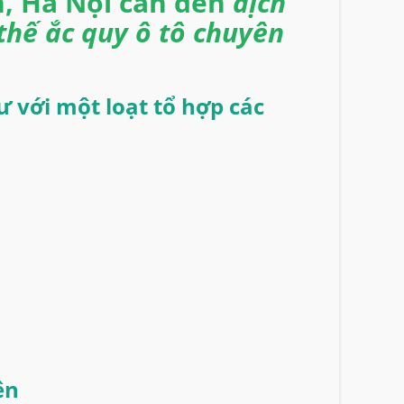
n, Hà Nội cần đến
dịch
thế ắc quy ô tô chuyên
 với một loạt tổ hợp các
ên