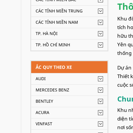
Thô
CÁC TỈNH MIỀN TRUNG
Khu đô
CÁC TỈNH MIỀN NAM
tích h
TP. HÀ NỘI
hữu th
Yên qu
TP. HỒ CHÍ MINH
thống 
ẮC QUY THEO XE
Dự án 
Thiết 
AUDI
cuộc s
MERCEDES BENZ
Chu
BENTLEY
Khu nh
ACURA
diện t
VINFAST
nơi số