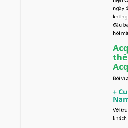
ngày đ
không 
đầu bạ
hỏi mà
Acq
thế
Acq
Bởi vi
+ Cu
Nam
Với tr
khách 