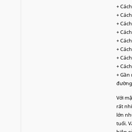
+ Cách
+ Cách
+ Cách
+ Các
+ Cách
+ Cách
+ Các
+ Cách
+ Gần 
đường
Với mậ
rất nh
lớn nh
tuổi. 
hiện c