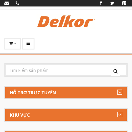
HỖ TRỢ TRỰC TUYẾN
KHU VỰC