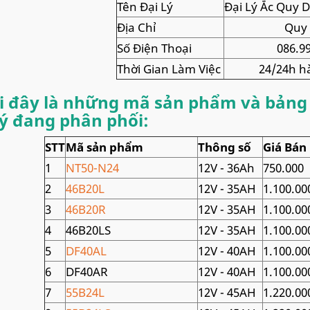
Tên Đại Lý
Đại Lý Ắc Quy D
Địa Chỉ
Quy 
Số Điện Thoại
086.99
Thời Gian Làm Việc
24/24h h
 đây là những mã sản phẩm và bảng 
lý đang phân phối:
STT
Mã sản phẩm
Thông số
Giá Bán
1
NT50-N24
12V - 36Ah
750.000
2
46B20L
12V - 35AH
1.100.00
3
46B20R
12V - 35AH
1.100.00
4
46B20LS
12V - 35AH
1.100.00
5
DF40AL
12V - 40AH
1.100.00
6
DF40AR
12V - 40AH
1.100.00
7
55B24L
12V - 45AH
1.220.00