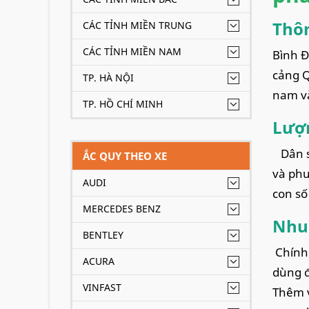
Thôn
CÁC TỈNH MIỀN TRUNG
CÁC TỈNH MIỀN NAM
Bình Đ
cảng Q
TP. HÀ NỘI
nam và
TP. HỒ CHÍ MINH
Lượn
Dân số
ẮC QUY THEO XE
và phư
AUDI
con số
MERCEDES BENZ
Nhu 
BENTLEY
Chính 
ACURA
dùng đ
VINFAST
Thêm v