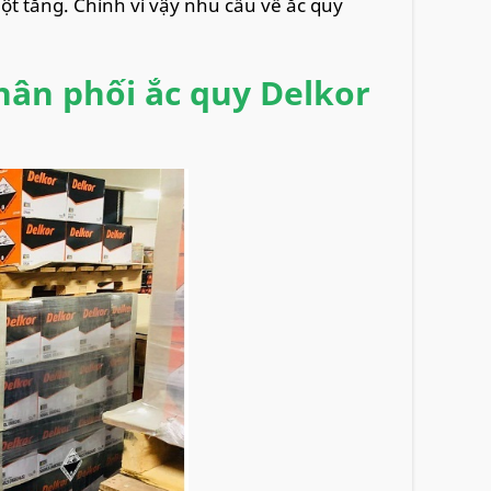
t tăng. Chính vì vậy nhu cầu về ắc quy
hân phối ắc quy Delkor