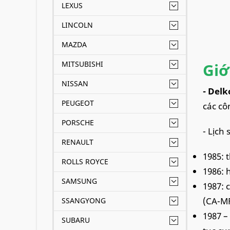
LEXUS
LINCOLN
MAZDA
MITSUBISHI
Giớ
NISSAN
- Del
PEUGEOT
các cô
PORSCHE
- Lịch
RENAULT
1985: 
ROLLS ROYCE
1986: 
SAMSUNG
1987: 
(CA-M
SSANGYONG
1987 –
SUBARU