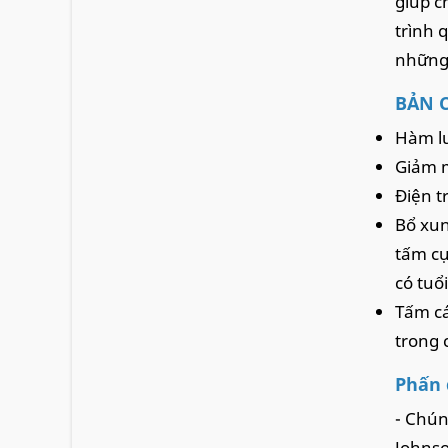
giúp c
trình 
những 
BẢN C
Hàm lư
Giảm m
Điện t
Bổ xun
tấm cự
có tuổ
Tấm cá
trong 
Phấn 
- Chún
Johnso