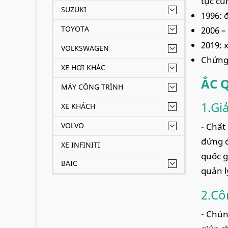
tục cu
SUZUKI
1996: 
TOYOTA
2006 –
2019: 
VOLKSWAGEN
Chứng 
XE HƠI KHÁC
ẮC 
MÁY CÔNG TRÌNH
1.Gi
XE KHÁCH
VOLVO
- Chất
đứng đ
XE INFINITI
quốc g
BAIC
quản l
2.Cô
- Chún