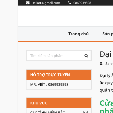
Delkor@gmail.com
0869939598
Trang chủ
Sản 
Đại
Sale
HỖ TRỢ TRỰC TUYẾN
Đại lý
ắc quy
MR. VIỆT : 0869939598
quận t
Cửa
KHU VỰC
phâ
CÁC TỈNH MIỀN BẮC