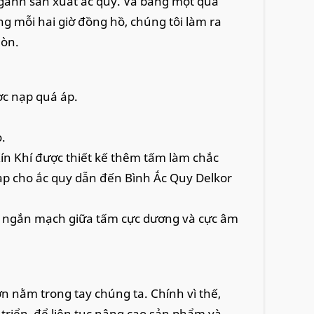
ngành sản xuất ắc quy. Và bằng một quá
g mỗi hai giờ đồng hồ, chúng tôi làm ra
mòn.
c nạp quá áp.
.
ín Khí được thiết kế thêm tấm làm chắc
nạp cho ắc quy dẫn đến Bình Ắc Quy Delkor
g ngắn mạch giữa tấm cực dương và cực âm
n nằm trong tay chúng ta. Chính vì thế,
 triển, để liên tục nâng cao sản phẩm và