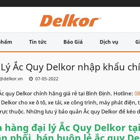
phẩm
Tin tức
Báo Giá
Dịch vụ
G
 Lý Ắc Quy Delkor nhập khẩu ch
@delkor.vn
07-05-2022
 Ắc quy Delkor chính hãng giá rẻ tại Bình Định. Hotline:
08
 Delkor cho xe ô tô, xe tải, xe công trình, máy phát điện,
rực thuộc. Những lưu ý bảo quản Ắc quy Delkor để kéo dà
 hàng đại lý Ắc Quy Delkor tạ
n phối, bán buôn lẻ ắc quy De