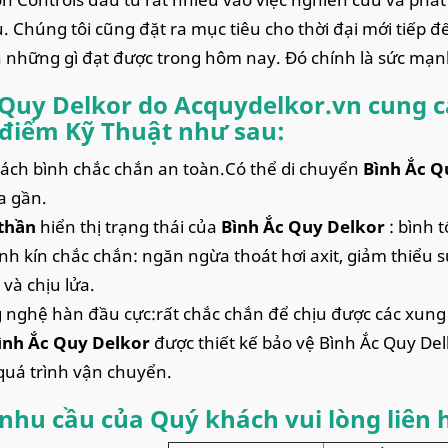
ụ. Chúng tôi cũng đặt ra mục tiêu cho thời đại mới tiếp 
 những gì đạt được trong hôm nay. Đó chính là sức mạn
 Quy Delkor do Acquydelkor.vn cung 
điểm Kỹ Thuật như sau:
xách bình chắc chắn an toàn.Có thể di chuyển
Bình Ắc Q
a gần.
thần
hiển thị trạng thái của
Bình Ắc Quy Delkor
: bình 
ình kín chắc chắn: ngăn ngừa thoát hơi axit, giảm thiểu sự
 và chịu lửa.
 nghệ hàn đầu cực:rất chắc chắn để chịu được các xung đ
ình Ắc Quy Delkor
được thiết kế bảo vệ Bình Ắc Quy De
quá trình vận chuyển.
nhu cầu của Quý khách vui lòng liên 