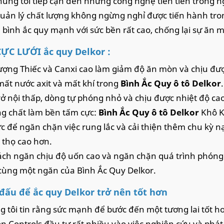
húng tôi tiếp cận đến những công nghệ tiên tiến trong 
quản lý chất lượng không ngừng nghỉ được tiến hành tron
bình ắc quy mạnh với sức bền rất cao, chống lại sự ăn 
ỰC LƯỚI ắc quy Delkor :
ợng Thiếc và Canxi cao làm giảm độ ăn mòn và chịu đượ
ất nước axit và mất khí trong
Bình Ắc Quy ô tô Delkor
.
rở nội thấp, dòng tự phóng nhỏ và chịu được nhiệt độ cao
g chất làm bền tấm cực:
Bình Ắc Quy ô tô Delkor
Khô K
c để ngăn chặn việc rung lắc và cải thiện thêm chu kỳ 
i thọ cao hơn.
ch ngăn chịu độ uốn cao và ngăn chặn quá trình phón
cùng một ngăn của Bình Ắc Quy Delkor.
đấu để ắc quy Delkor trở nên tốt hơn
g tôi tin rằng sức mạnh để bước đến một tương lai tốt hơ
n Controls đầu tư rất nhiều vào việc nghiên cứu và phát