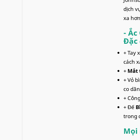
dịch v
xa hơn
- Ắc
Đặc 
+ Tay 
cách x
+
Mắt 
+ Vỏ b
co dãn
+ Công
+ Đế
B
trong 
Mọi 