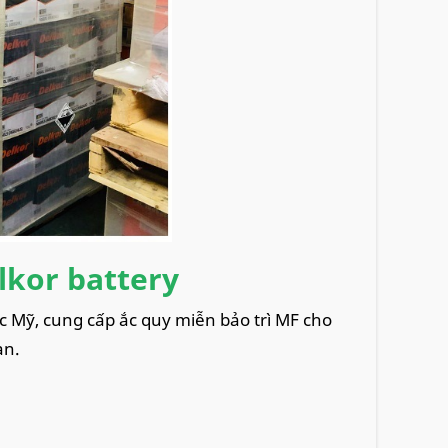
lkor battery
ớc Mỹ, cung cấp ắc quy miễn bảo trì MF cho
an.