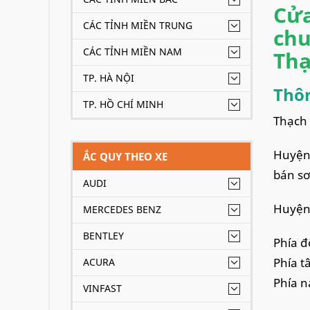
Cửa
CÁC TỈNH MIỀN TRUNG
chu
CÁC TỈNH MIỀN NAM
Thạ
TP. HÀ NỘI
Thôn
TP. HỒ CHÍ MINH
Thạch 
Huyện 
ẮC QUY THEO XE
bán sơ
AUDI
Huyện c
MERCEDES BENZ
BENTLEY
Phía đ
Phía t
ACURA
Phía n
VINFAST