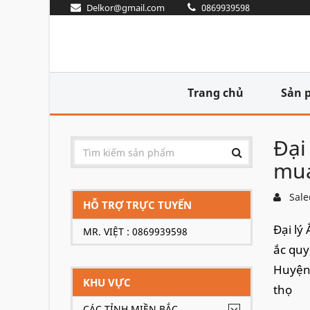
Delkor@gmail.com
0869939598
Trang chủ
Sản 
Đại
mua
Sale
HỖ TRỢ TRỰC TUYẾN
Đại lý
MR. VIỆT : 0869939598
ắc quy
Huyện 
KHU VỰC
thọ
CÁC TỈNH MIỀN BẮC