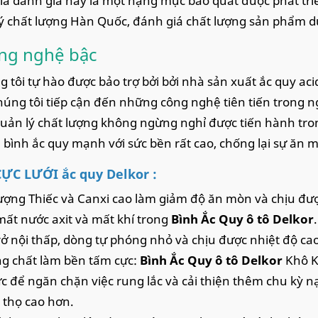
ia danh giá này là một hạng mục bao quát được phát tri
ý chất lượng Hàn Quốc, đánh giá chất lượng sản phẩm d
ng nghệ bậc
g tôi tự hào được bảo trợ bởi bởi nhà sản xuất ắc quy acid
húng tôi tiếp cận đến những công nghệ tiên tiến trong 
quản lý chất lượng không ngừng nghỉ được tiến hành tron
bình ắc quy mạnh với sức bền rất cao, chống lại sự ăn 
ỰC LƯỚI ắc quy Delkor :
ợng Thiếc và Canxi cao làm giảm độ ăn mòn và chịu đượ
ất nước axit và mất khí trong
Bình Ắc Quy ô tô Delkor
.
rở nội thấp, dòng tự phóng nhỏ và chịu được nhiệt độ cao
g chất làm bền tấm cực:
Bình Ắc Quy ô tô Delkor
Khô K
c để ngăn chặn việc rung lắc và cải thiện thêm chu kỳ 
i thọ cao hơn.