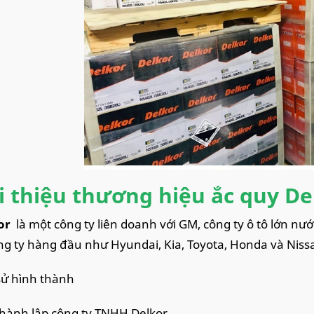
i thiệu thương hiệu ắc quy De
kor
là một công ty liên doanh với GM, công ty ô tô lớn nư
ng ty hàng đầu như Hyundai, Kia, Toyota, Honda và Niss
 sử hình thành
thành lập công ty TNHH Delkor