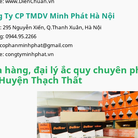
te: www.DienChuan.vn
 Ty CP TMDV Minh Phát Hà Nội
ỉ: 295 Nguyễn Xiển, Q.Thanh Xuân, Hà Nội
g: 0944.95.2266
cophanminhphat@gmail.com
e: congtyminhphat.vn
 hàng, đại lý ắc quy chuyên p
 Huyện Thạch Thất