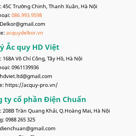
ỉ: 45C Trường Chinh, Thanh Xuân, Hà Nội
hoại:
086.993.9598
Delkor@gmail.com
te:
acquydelkor.vn
lý Ắc quy HD Việt
ỉ: 168A Võ Chí Công, Tây Hồ, Hà Nội
hoại: 0961139936
hdviet.ltd@gmail.com
e: https://acquy-pro.vn/
 ty cổ phần Điện Chuẩn
ỉ: 208B Trần Quang Khải, Q.Hoàng Mai, Hà Nội
g: 0988 265 325
dienchuan@gmail.com