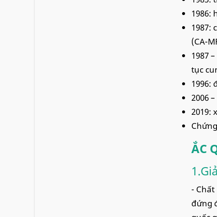
1986: 
1987: 
(CA-M
1987 –
tục cu
1996: 
2006 –
2019: 
Chứng 
ẮC 
1.Gi
- Chất
đứng đ