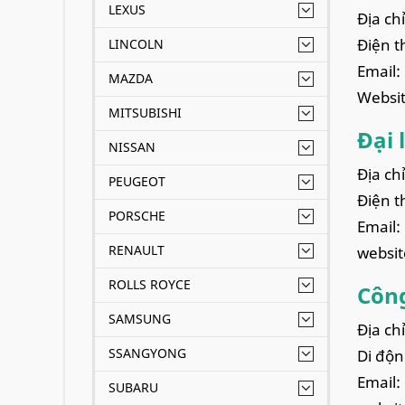
LEXUS
Địa ch
Điện t
LINCOLN
Email:
MAZDA
Websi
MITSUBISHI
Đại 
NISSAN
Địa ch
PEUGEOT
Điện t
PORSCHE
Email:
RENAULT
websit
ROLLS ROYCE
Công
SAMSUNG
Địa ch
SSANGYONG
Di độn
Email:
SUBARU