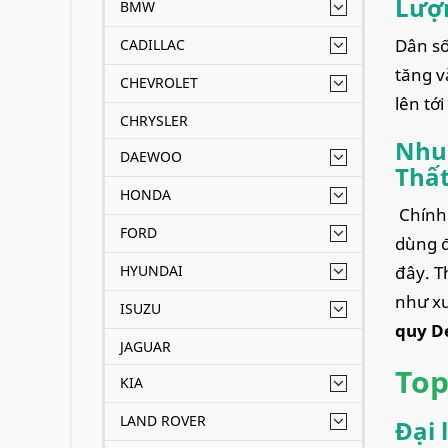
Lượn
BMW
Dân số
CADILLAC
tăng v
CHEVROLET
lên tớ
CHRYSLER
Nhu 
DAEWOO
Thấ
HONDA
Chính 
FORD
dùng đ
HYUNDAI
đây. T
như xư
ISUZU
quy D
JAGUAR
Top
KIA
LAND ROVER
Đại 