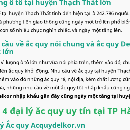
g ô tô tại huyện Thạch Thất
lớn
 tại huyện Thạch Thất tính đến hiện tại là 242.786 người
à phương tiện giao thông cũng ngày một trở lên phổ biển
i con số nhiều chục nghìn chiếc, và ngày một tăng lên.
cầu về ắc quy nói chung và ắc quy De
t
lớn
vì lượng ô tô lớn như vừa nói phía trên, thêm vào đó, 
ến ắc quy khởi động. Nhu cầu về ắc quy tại huyện Thạch
hêm vào đó những ắc quy rẻ, nội địa, kém chất lượng c
a, những nhu cầu về một ắc quy tốt nhập khẩu cũng ng
elkor nhập khẩu gần đây cũng ngày một tăng tại huy
 4 đại lý ắc quy uy tín tại TP H
lý Ắc quy Acquydelkor.vn