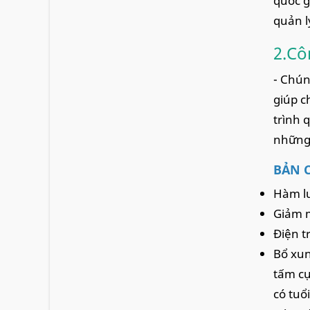
quốc g
quản l
2.Cô
- Chún
giúp c
trình 
những 
BẢN C
Hàm lư
Giảm m
Điện t
Bổ xun
tấm cự
có tuổ