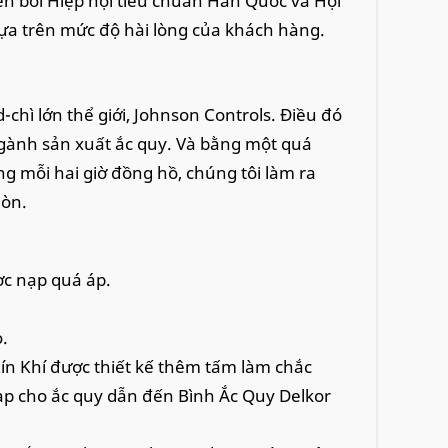
ển bởi Hiệp hội tiêu chuẩn Hàn Quốc và Hội
ựa trên mức độ hài lòng của khách hàng.
-chì lớn thể giới, Johnson Controls. Điều đó
ngành sản xuất ắc quy. Và bằng một quá
g mỗi hai giờ đồng hồ, chúng tôi làm ra
mòn.
c nạp quá áp.
.
ín Khí được thiết kế thêm tấm làm chắc
nạp cho ắc quy dẫn đến Bình Ắc Quy Delkor