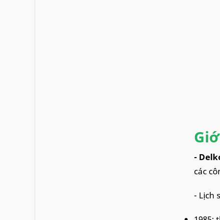
Giớ
- Del
các cô
- Lịch
1985: 