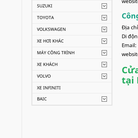
websi
SUZUKI
Công
TOYOTA
Địa ch
VOLKSWAGEN
Di độn
XE HƠI KHÁC
Email:
MÁY CÔNG TRÌNH
websit
XE KHÁCH
Cửa
VOLVO
tại
XE INFINITI
BAIC