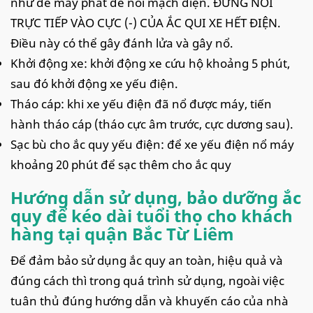
như đế máy phát để nối mạch điện. ĐỪNG NỐI
TRỰC TIẾP VÀO CỰC (-) CỦA ẮC QUI XE HẾT ĐIỆN.
Điều này có thể gây đánh lửa và gây nổ.
Khởi động xe: khởi động xe cứu hộ khoảng 5 phút,
sau đó khởi động xe yếu điện.
Tháo cáp: khi xe yếu điện đã nổ được máy, tiến
hành tháo cáp (tháo cực âm trước, cực dương sau).
Sạc bù cho ắc quy yếu điện: để xe yếu điện nổ máy
khoảng 20 phút để sạc thêm cho ắc quy
Hướng dẫn sử dụng, bảo dưỡng ắc
quy để kéo dài tuổi thọ cho khách
hàng tại quận Bắc Từ Liêm
Để đảm bảo sử dụng ắc quy an toàn, hiệu quả và
đúng cách thì trong quá trình sử dụng, ngoài việc
tuân thủ đúng hướng dẫn và khuyến cáo của nhà