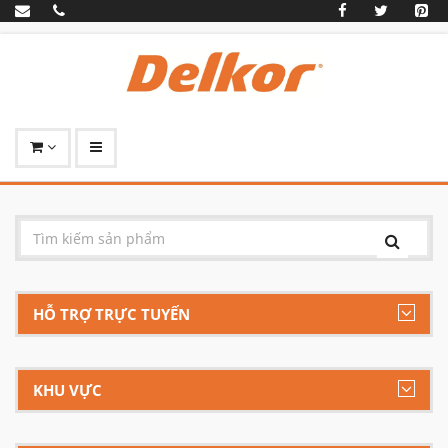
HỖ TRỢ TRỰC TUYẾN
KHU VỰC