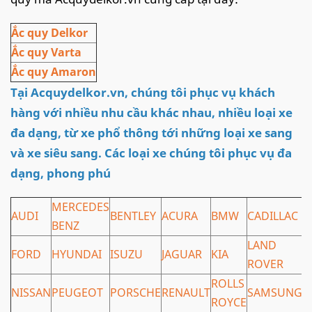
Ắc quy Delkor
Ắc quy Varta
Ắc quy Amaron
Tại
Acquydelkor.vn
, chúng tôi phục vụ khách
hàng với nhiều nhu cầu khác nhau, nhiều loại xe
đa dạng, từ xe phổ thông tới những loại xe sang
và xe siêu sang. Các loại xe chúng tôi phục vụ đa
dạng, phong phú
MERCEDES
AUDI
BENTLEY
ACURA
BMW
CADILLAC
C
BENZ
LAND
FORD
HYUNDAI
ISUZU
JAGUAR
KIA
L
ROVER
ROLLS
NISSAN
PEUGEOT
PORSCHE
RENAULT
SAMSUNG
S
ROYCE