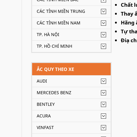
Chất l
CÁC TỈNH MIỀN TRUNG
Thay 
Hãng ắ
CÁC TỈNH MIỀN NAM
Tự th
TP. HÀ NỘI
Điạ ch
TP. HỒ CHÍ MINH
ẮC QUY THEO XE
AUDI
MERCEDES BENZ
BENTLEY
ACURA
VINFAST