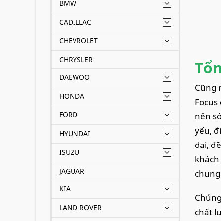
BMW
CADILLAC
CHEVROLET
CHRYSLER
Tổn
DAEWOO
Cũng n
HONDA
Focus 
FORD
nên sớ
yếu, đ
HYUNDAI
dai, đ
ISUZU
khách 
JAGUAR
chung 
KIA
Chúng 
LAND ROVER
chất l