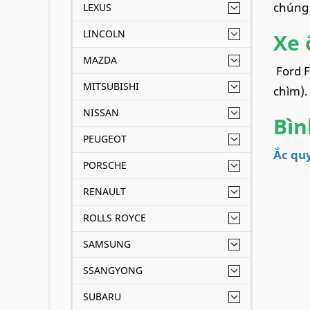
chúng 
LEXUS
LINCOLN
Xe 
MAZDA
Ford F
MITSUBISHI
chìm).
NISSAN
Bìn
PEUGEOT
Ắc quy
PORSCHE
RENAULT
ROLLS ROYCE
SAMSUNG
SSANGYONG
SUBARU