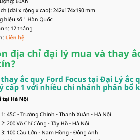
lượng: 60Ah
ch (dài x rộng x cao): 242x174x190 mm
 hiệu số 1 Hàn Quốc
nh: 12 tháng
n:
Liên hệ
n địa chỉ đại lý mua và thay ắ
tín?
thay ắc quy Ford Focus tại Đại Lý ắc q
lý cấp 1 với nhiều chi nhánh phân bổ
ỉ tại Hà Nội
ỉ 1: 45C - Trường Chinh - Thanh Xuân - Hà Nội
ỉ 2: 200 Võ Chí Công - Tây Hồ - Hà Nội
ỉ 3: 100 Cầu Lớn - Nam Hồng - Đông Anh