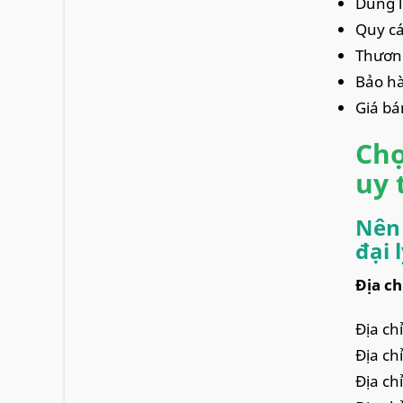
Dung 
Quy cá
Thương
Bảo hà
Giá bá
Chọ
uy 
Nên 
đại 
Địa ch
Địa ch
Địa ch
Địa ch