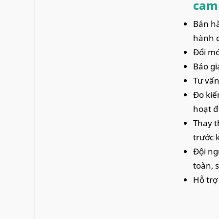
cam 
Bán hà
hành c
Đổi mớ
Báo gi
Tư vấn
Đo kiể
hoạt đ
Thay t
trước k
Đội ng
toàn, 
Hỗ trợ