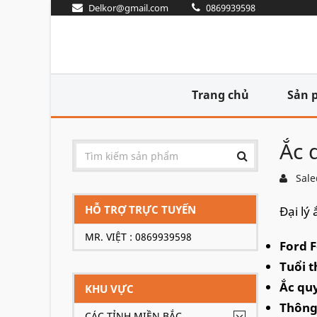
Delkor@gmail.com
0869939598
Trang chủ
Sản 
Ắc 
Sale
HỖ TRỢ TRỰC TUYẾN
Đại lý
MR. VIỆT : 0869939598
Ford F
Tuổi t
Ắc quy
KHU VỰC
Thông 
CÁC TỈNH MIỀN BẮC