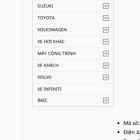
SUZUKI
TOYOTA
VOLKSWAGEN
XE HƠI KHÁC
MÁY CÔNG TRÌNH
XE KHÁCH
VOLVO
XE INFINITI
BAIC
Mã số:
Điện á