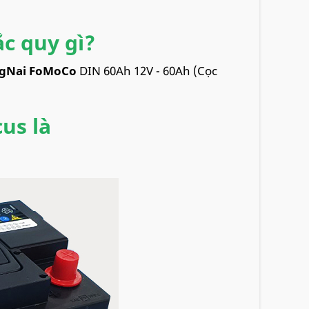
ắc quy gì?
gNai FoMoCo
DIN 60Ah 12V - 60Ah (Cọc
us là