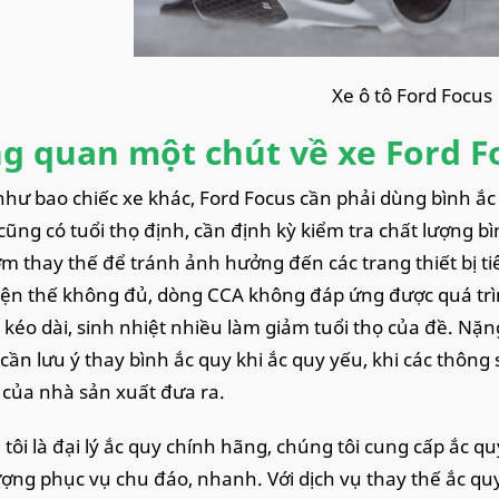
Xe ô tô Ford Focus
g quan một chút về xe Ford F
hư bao chiếc xe khác, Ford Focus cần phải dùng bình ắc 
cũng có tuổi thọ định, cần định kỳ kiểm tra chất lượng b
m thay thế để tránh ảnh hưởng đến các trang thiết bị ti
iện thế không đủ, dòng CCA không đáp ứng được quá trì
ề kéo dài, sinh nhiệt nhiều làm giảm tuổi thọ của đề. Nặ
cần lưu ý thay bình ắc quy khi ắc quy yếu, khi các thôn
của nhà sản xuất đưa ra.
tôi là đại lý ắc quy chính hãng, chúng tôi cung cấp ắc qu
ượng phục vụ chu đáo, nhanh. Với dịch vụ thay thế ắc quy