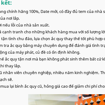
kết:
ng chính hãng 100%, Date mới, có đầy đủ tem của nhà 
ủa nơi lắp.
i nếu lỗi của nhà sản xuất.
á cạnh tranh cho những khách hàng mua với số lượng lớn
 tận tình chu đáo, lựa chọn ắc quy thay thế tốt phù hợp 
m tra ắc quy bằng máy chuyên dụng để đánh giá tình trạ
ộng của máy phát, củ đề có ổn định không.
hế ắc quy tận nơi mà bạn không phát sinh thêm bất cứ k
hi thay lắp.
ũ nhân viên chuyên nghiệp, nhiều năm kinh nghiệm. Thay
sạch sẽ.
 mua lại bình ắc quy cũ, hỏng giá cao để giảm chi phí ch