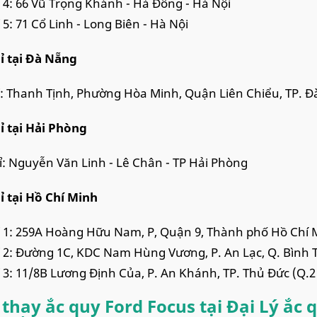
ỉ 4: 66 Vũ Trọng Khánh - Hà Đông - Hà Nội
 5: 71 Cổ Linh - Long Biên - Hà Nội
ỉ tại Đà Nẵng
ỉ: Thanh Tịnh, Phường Hòa Minh, Quận Liên Chiểu, TP. 
ỉ tại Hải Phòng
ỉ: Nguyễn Văn Linh - Lê Chân - TP Hải Phòng
ỉ tại Hồ Chí Minh
ỉ 1: 259A Hoàng Hữu Nam, P, Quận 9, Thành phố Hồ Chí 
ỉ 2: Đường 1C, KDC Nam Hùng Vương, P. An Lạc, Q. Bình T
ỉ 3: 11/8B Lương Định Của, P. An Khánh, TP. Thủ Đức (Q.2
thay ắc quy Ford Focus tại Đại Lý ắc q